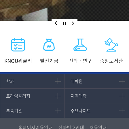
1
0
KNOU위클리
발전기금
산학ㆍ연구
중앙도서관
인문과학대학
대학원
학과
대학원
대학원
국어국문학과
프라임칼리지
지역대학
프라임칼리지
지역대학
경영대학원
영어영문학과
학사학위과정
지역대학 포털
중어중문학과
부속기관
주요사이트
부속기관
주요사이트
평생교육과정
서울지역대학
프랑스언어문화학과
중앙도서관
멘토링
부산지역대학
일본학과
원격교육혁신연구원
진로심리상담
홈페이지이용안내
전화번호안내
채용안내