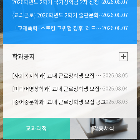
2026.08
.
07
2026학년도 2학기 국가장학금 2차 신청일정 안내 공고
2026.08
.
07
(교외근로) 2026학년도 2학기 출판문화원 국가근로장학생 모집 (~08.21.)
2026.08
.
07
「교제폭력·스토킹 고위험 징후 ‘레드플래그 10’ 안내」
학과공지
2026.08
.
05
[사회복지학과] 교내 근로장학생 모집 공고(~8/13)
2026.08
.
04
[미디어영상학과] 교내 근로장학생 모집 공고
2026.08
.
03
[중어중문학과] 교내 근로장학생 모집 공고
교과과정
각종서식