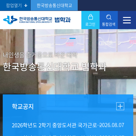
팝업열기
한국방송통신대학교
로그인
통합검색
닫기
Search
내인생을 즐거움으로 바꾼 대학
한국방송통신대학교 법학과
학교공지
2026.08
.
07
2026학년도 2학기 중앙도서관 국가근로장학생 모집(~8.14.)