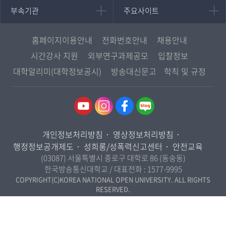
중어중문학과
부속기관
주요사이트
부속기관
주요사이트
평생교육과정
서울지역대학
프랑스언어문화학과
중앙도서관
멘토링
부산지역대학
일본학과
원격교육혁신연구원
진로심리상담
홈페이지이용안내
전화번호안내
채용안내
대구경북지역대학
통합인문학연구소
교육정보화본부
시간강사 지원
외부연구과제공모
입찰정보
인천지역대학
사회과학대학
디지털미디어센터
국립대학육성사업
대학알리미(대학정보공시)
방송대신문고
학칙 및 규정
광주전남지역대학
법학과
종합교육연수원
OpenVLab
대전충남지역대학
행정학과
교양교육원
울산지역대학
경제학과
역사기록관
경기지역대학
경영학과
국제협력단
개인정보처리방침
영상정보처리방침
강원지역대학
무역학과
산학협력단
행정정보공개제도
성희롱/성폭력신고센터
안전교육
충북지역대학
미디어영상학과
(03087) 서울특별시 종로구 대학로 86 (동숭동)
인권센터
전북지역대학
한국방송통신대학교 / 대표전화 :
1577-9995
도시콘텐츠·관광학과
경남지역대학
COPYRIGHT(C)KOREA NATIONAL OPEN UNIVERSITY. ALL RIGHTS
사회복지연계전공
RESERVED.
제주지역대학
사회복지학과