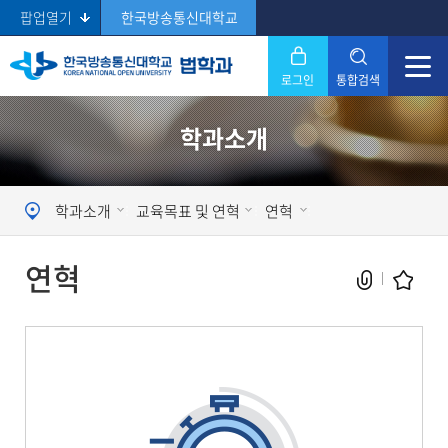
팝업열기
한국방송통신대학교
로그인
통합검색
닫기
학과소개
Search
학과소개
교육목표 및 연혁
연혁
연혁
현재 페이지를 즐겨찾는 메뉴로
등록하시겠습니까?
메뉴추가