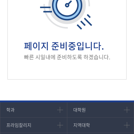
페이지 준비중입니다.
빠른 시일내에 준비하도록 하겠습니다.
인문과학대학
대학원
학과
대학원
대학원
국어국문학과
프라임칼리지
지역대학
프라임칼리지
지역대학
경영대학원
영어영문학과
학사학위과정
지역대학 포털